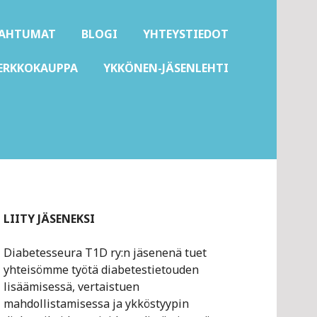
PAHTUMAT
BLOGI
YHTEYSTIEDOT
ERKKOKAUPPA
YKKÖNEN-JÄSENLEHTI
LIITY JÄSENEKSI
Diabetesseura T1D ry:n jäsenenä tuet
yhteisömme työtä diabetestietouden
lisäämisessä, vertaistuen
mahdollistamisessa ja ykköstyypin