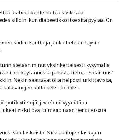
ettää diabeetikoille hoitoa koskevaa
edes silloin, kun diabeetikko itse sitä pyytää. On
onen käden kautta ja jonka tieto on täysin
.
, tunnistetaan minut yksinkertaisesti kysymällä
ni, eli käytännössä julkista tietoa. ”Salaisuus”
kiin. Nekin saattavat olla helposti urkittavissa,
 salasanojen kaltaiseksi tiedoksi.
iä potilastietojärjestelmiä syynätään
 oikeat riskit ovat nimenomaan perinteisissä
vuosi valelaskuista. Niissä aitojen laskujen