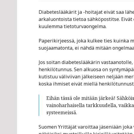
Diabeteslääkärit ja -hoitajat eivät saa läh
arkaluontoista tietoa sähköpostitse. Eivät 
kuulemma tietoturvaongelma.
Paperikirjeessä, joka kulkee ties kuinka m
suojaamatonta, ei nähdä mitään ongelmaa
Jos soitan diabeteslääkärin vastaanotolle
henkilötunnus. Sen alkuosa on syntymäpäivä
kutistuu väliviivan jälkeiseen neljään merk
koska ihmiset eivät miellä henkilötunnusta
Eihän tässä ole mitään järkeä! Sähköis
vainoharhaisella tarkkuudella, vaikka
systeemeissä.
Suomen Yrittäjät varoittaa jäseniään joka 