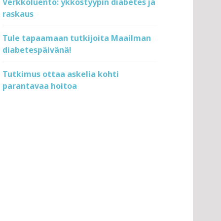
Verkkoluento: ykköstyypin diabetes ja
raskaus
Tule tapaamaan tutkijoita Maailman
diabetespäivänä!
Tutkimus ottaa askelia kohti
parantavaa hoitoa