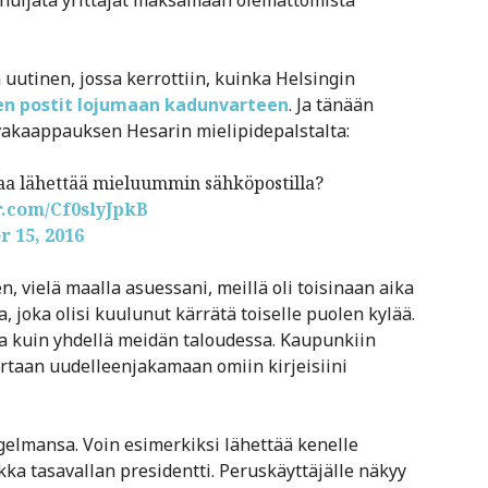
än huijata yrittäjät maksamaan olemattomista
uutinen, jossa kerrottiin, kuinka Helsingin
en postit lojumaan kadunvarteen
. Ja tänään
 kuvakaappauksen Hesarin mielipidepalstalta:
taa lähettää mieluummin sähköpostilla?
r.com/Cf0slyJpkB
r 15, 2016
n, vielä maalla asuessani, meillä oli toisinaan aika
a, joka olisi kuulunut kärrätä toiselle puolen kylää.
a kuin yhdellä meidän taloudessa. Kaupunkiin
taan uudelleenjakamaan omiin kirjeisiini
gelmansa. Voin esimerkiksi lähettää kenelle
kka tasavallan presidentti. Peruskäyttäjälle näkyy