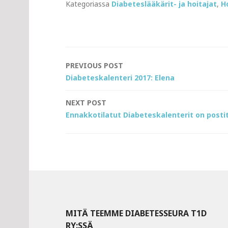
Kategoriassa
Diabeteslääkärit- ja hoitajat
,
H
Post
PREVIOUS POST
Diabeteskalenteri 2017: Elena
navigation
NEXT POST
Ennakkotilatut Diabeteskalenterit on posti
MITÄ TEEMME DIABETESSEURA T1D
RY:SSÄ