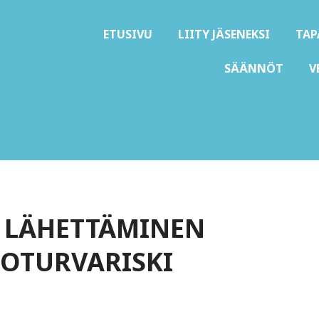
ETUSIVU
LIITY JÄSENEKSI
TA
SÄÄNNÖT
V
D ry
N LÄHETTÄMINEN
TOTURVARISKI