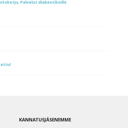
oitoketju
,
Palvelut diabeetikoille
tettu!
KANNATUSJÄSENEMME