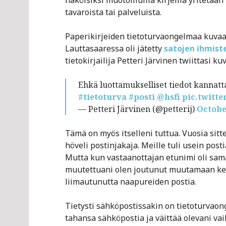
näköisiksi muotoilluilla kirjeillä yritetä
tavaroista tai palveluista.
Paperikirjeiden tietoturvaongelmaa kuvaa 
Lauttasaaressa oli jätetty
satojen ihmist
tietokirjailija Petteri Järvinen twiittasi
Ehkä luottamukselliset tiedot kannat
#tietoturva
#posti
@hsfi
pic.twitte
— Petteri Järvinen (@petterij)
Octobe
Tämä on myös itselleni tuttua. Vuosia sitte
höveli postinjakaja. Meille tuli usein posti
Mutta kun vastaanottajan etunimi oli sam
muutettuani olen joutunut muutamaan ker
liimautunutta naapureiden postia.
Tietysti sähköpostissakin on tietoturvaon
tahansa sähköpostia ja väittää olevani vai