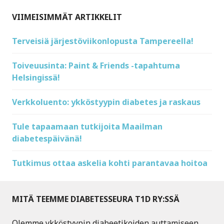
VIIMEISIMMÄT ARTIKKELIT
Terveisiä järjestöviikonlopusta Tampereella!
Toiveuusinta: Paint & Friends -tapahtuma
Helsingissä!
Verkkoluento: ykköstyypin diabetes ja raskaus
Tule tapaamaan tutkijoita Maailman
diabetespäivänä!
Tutkimus ottaa askelia kohti parantavaa hoitoa
MITÄ TEEMME DIABETESSEURA T1D RY:SSÄ
Olemme ykköstyypin diabeetikoiden auttamiseen,