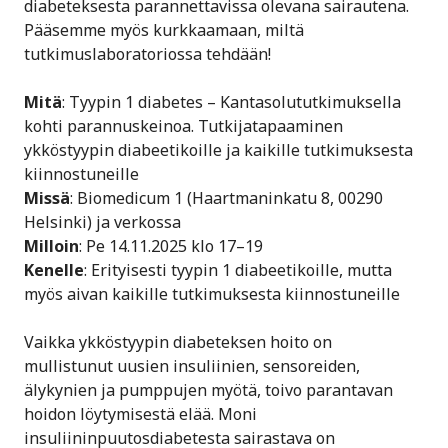
diabeteksesta parannettavissa olevana sairautena.
Pääsemme myös kurkkaamaan, miltä
tutkimuslaboratoriossa tehdään!
Mitä
: Tyypin 1 diabetes – Kantasolututkimuksella
kohti parannuskeinoa. Tutkijatapaaminen
ykköstyypin diabeetikoille ja kaikille tutkimuksesta
kiinnostuneille
Missä
: Biomedicum 1 (Haartmaninkatu 8, 00290
Helsinki) ja verkossa
Milloin
: Pe 14.11.2025 klo 17–19
Kenelle
: Erityisesti tyypin 1 diabeetikoille, mutta
myös aivan kaikille tutkimuksesta kiinnostuneille
Vaikka ykköstyypin diabeteksen hoito on
mullistunut uusien insuliinien, sensoreiden,
älykynien ja pumppujen myötä, toivo parantavan
hoidon löytymisestä elää. Moni
insuliininpuutosdiabetesta sairastava on