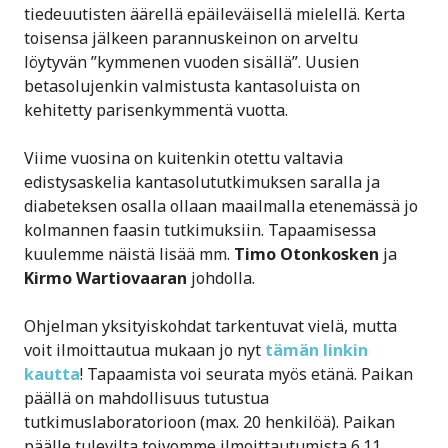
tiedeuutisten äärellä epäileväisellä mielellä. Kerta
toisensa jälkeen parannuskeinon on arveltu
löytyvän ”kymmenen vuoden sisällä”. Uusien
betasolujenkin valmistusta kantasoluista on
kehitetty parisenkymmentä vuotta.
Viime vuosina on kuitenkin otettu valtavia
edistysaskelia kantasolututkimuksen saralla ja
diabeteksen osalla ollaan maailmalla etenemässä jo
kolmannen faasin tutkimuksiin. Tapaamisessa
kuulemme näistä lisää mm.
Timo Otonkosken
ja
Kirmo Wartiovaaran
johdolla.
Ohjelman yksityiskohdat tarkentuvat vielä, mutta
voit ilmoittautua mukaan jo nyt
tämän linkin
kautta
! Tapaamista voi seurata myös etänä. Paikan
päällä on mahdollisuus tutustua
tutkimuslaboratorioon (max. 20 henkilöä). Paikan
päälle tulevilta toivomme ilmoittautumista 6.11.