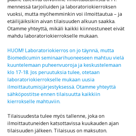
mennessä tarjoiluiden ja laboratoriokierroksen
vuoksi, mutta myöhemminkin voi ilmoittautua – ja
etäilijäiksikin aivan tilaisuuden alkuun saakka.
Otamme yhteyttä, mikäli kaikki kiinnostuneet eivät
mahdu laboratoriokierrokselle mukaan.
HUOM! Laboratoriokierros on jo täynnä, mutta
Biomedicumin seminaarihuoneeseen mahtuu vielä
kuuntelemaan puheenvuoroja ja keskustelemaan
klo 17-18. Jos peruutuksia tulee, otetaan
laboratoriokierrokselle mukaan uusia
ilmoittautumisjärjestyksessä. Otamme yhteyttä
sähköpostitse ennen tilaisuutta kaikkiin
kierrokselle mahtuviin.
Tilaisuudesta tulee myös tallenne, joka on
ilmoittautuneiden katsottavissa kuukauden ajan
tilaisuuden jälkeen. Tilaisuus on maksuton.