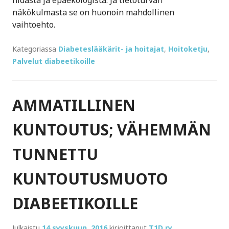
hidasta ja epäekologista. Ja tietoturvan
näkökulmasta se on huonoin mahdollinen
vaihtoehto.
Kategoriassa
Diabeteslääkärit- ja hoitajat
,
Hoitoketju
,
Palvelut diabeetikoille
AMMATILLINEN
KUNTOUTUS; VÄHEMMÄN
TUNNETTU
KUNTOUTUSMUOTO
DIABEETIKOILLE
Julkaistu
14 syyskuun, 2016
kirjoittanut
T1D ry