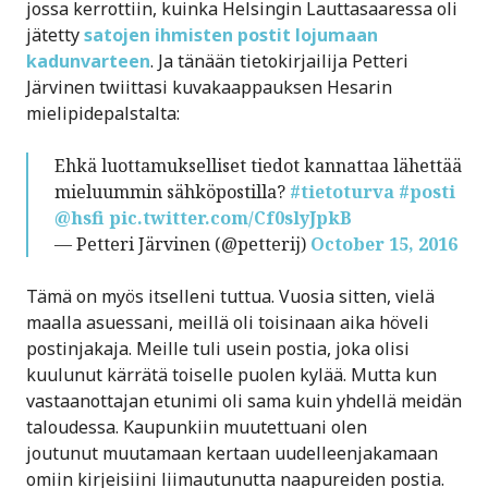
jossa kerrottiin, kuinka Helsingin Lauttasaaressa oli
jätetty
satojen ihmisten postit lojumaan
kadunvarteen
. Ja tänään tietokirjailija Petteri
Järvinen twiittasi kuvakaappauksen Hesarin
mielipidepalstalta:
Ehkä luottamukselliset tiedot kannattaa lähettää
mieluummin sähköpostilla?
#tietoturva
#posti
@hsfi
pic.twitter.com/Cf0slyJpkB
— Petteri Järvinen (@petterij)
October 15, 2016
Tämä on myös itselleni tuttua. Vuosia sitten, vielä
maalla asuessani, meillä oli toisinaan aika höveli
postinjakaja. Meille tuli usein postia, joka olisi
kuulunut kärrätä toiselle puolen kylää. Mutta kun
vastaanottajan etunimi oli sama kuin yhdellä meidän
taloudessa. Kaupunkiin muutettuani olen
joutunut muutamaan kertaan uudelleenjakamaan
omiin kirjeisiini liimautunutta naapureiden postia.