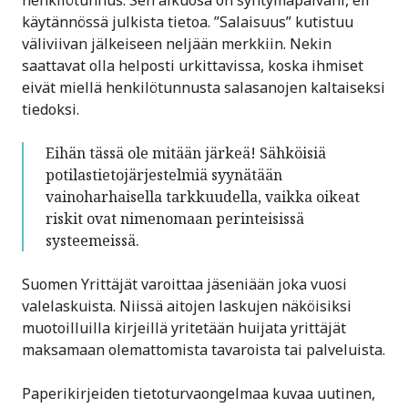
henkilötunnus. Sen alkuosa on syntymäpäiväni, eli
käytännössä julkista tietoa. ”Salaisuus” kutistuu
väliviivan jälkeiseen neljään merkkiin. Nekin
saattavat olla helposti urkittavissa, koska ihmiset
eivät miellä henkilötunnusta salasanojen kaltaiseksi
tiedoksi.
Eihän tässä ole mitään järkeä! Sähköisiä
potilastietojärjestelmiä syynätään
vainoharhaisella tarkkuudella, vaikka oikeat
riskit ovat nimenomaan perinteisissä
systeemeissä.
Suomen Yrittäjät varoittaa jäseniään joka vuosi
valelaskuista. Niissä aitojen laskujen näköisiksi
muotoilluilla kirjeillä yritetään huijata yrittäjät
maksamaan olemattomista tavaroista tai palveluista.
Paperikirjeiden tietoturvaongelmaa kuvaa uutinen,