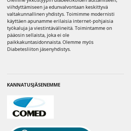
Olemme ykköstyypin diabeetikoiden auttamiseen,
viihdyttämiseen ja edunvalvontaan keskittyvä
valtakunnallinen yhdistys. Toimimme modernisti
käyttäen apunamme erilaisia internet-pohjaisia
työkaluja ja viestintävälineitä. Toimintamme on
pääosin sellaista, joka ei ole
paikkakuntasidonnaista. Olemme myös
Diabetesliiton jäsenyhdistys.
KANNATUSJÄSENEMME