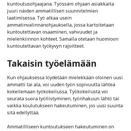
kuntoutusohjaajana. Työssäni ohjaan asiakkaita
juuri näiden ammatillisen suunnitelmien
laatimisessa. Työ alkaa usein
ammatinvalinnanohjauksella, jossa kartoitetaan
kuntoutettavan osaaminen, vahvuudet ja
mielenkiinnon kohteet. Samalla otetaan huomioon
kuntoutettavan työkyvyn rajoitteet.
Takaisin työelämään
Kun ohjauksessa löydetään mielekkään oloinen uusi
ammatti tai ala, voi uuden työn sopivuutta lähteä
kokeilemaan työkokeilussa. Työkokeilusta voi
seurata suora työllistyminen, työnhakuun lähtö tai
vaikka koulutukseen hakeutuminen, jos uusi suunta
sitä edellyttää.
Ammatilliseen kuntoutukseen hakeutuminen on