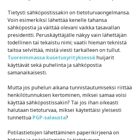
Tietysti sähköpostissakin on tietoturvaongelmansa.
Voin esimerkiksi lähettää kenelle tahansa
sähköpostia ja väittää olevani vaikka tasavallan
presidentti. Peruskäyttäjälle näkyy vain lähettäjän
todellinen tai tekaistu nimi; vaatii hieman teknistä
taitoa selvittää, mistä viesti tarkalleen on tullut.
Tuoreimmassa kusetusyrityksessä
huijarit
käyttävät sekä puhelinta ja sähköpostia
samanaikaisesti.
Mutta jos puhelun aikana tunnistautumiseksi riittää
henkilötunnuksen kertominen, miksei samaa voisi
käyttää sähköpostissakin? Tai jos ihan oikeasti
halutaan tietoturvaa, miksei käytettäisi yleisesti
tunnettua
PGP-salausta
?
Potilastietojen lähettäminen paperikirjeenä on