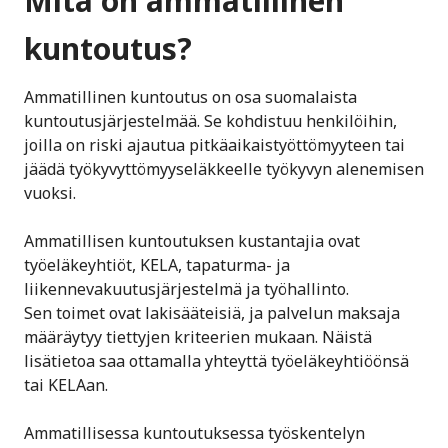
Mitä on ammatillinen
kuntoutus?
Ammatillinen kuntoutus on osa suomalaista
kuntoutusjärjestelmää. Se kohdistuu henkilöihin,
joilla on riski ajautua pitkäaikaistyöttömyyteen tai
jäädä työkyvyttömyyseläkkeelle työkyvyn alenemisen
vuoksi.
Ammatillisen kuntoutuksen kustantajia ovat
työeläkeyhtiöt, KELA, tapaturma- ja
liikennevakuutusjärjestelmä ja työhallinto.
Sen toimet ovat lakisääteisiä, ja palvelun maksaja
määräytyy tiettyjen kriteerien mukaan. Näistä
lisätietoa saa ottamalla yhteyttä työeläkeyhtiöönsä
tai KELAan.
Ammatillisessa kuntoutuksessa työskentelyn