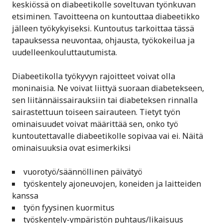
keskiössä on diabeetikolle soveltuvan työnkuvan
etsiminen. Tavoitteena on kuntouttaa diabeetikko
jälleen työkykyiseksi. Kuntoutus tarkoittaa tässä
tapauksessa neuvontaa, ohjausta, työkokeilua ja
uudelleenkouluttautumista.
Diabeetikolla työkyvyn rajoitteet voivat olla
moninaisia. Ne voivat liittyä suoraan diabetekseen,
sen liitännäissairauksiin tai diabeteksen rinnalla
sairastettuun toiseen sairauteen. Tietyt työn
ominaisuudet voivat määrittää sen, onko työ
kuntoutettavalle diabeetikolle sopivaa vai ei. Näitä
ominaisuuksia ovat esimerkiksi
vuorotyö/säännöllinen päivätyö
työskentely ajoneuvojen, koneiden ja laitteiden
kanssa
työn fyysinen kuormitus
työskentely-ympäristön puhtaus/likaisuus