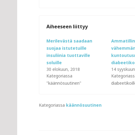
Aiheeseen liittyy
Merilevästä saadaan
Ammatillin
suojaa istutetuille
vähemmän
insuliinia tuottaville
kuntoutu
soluille
diabeetikoi
30 elokuun, 2018
14 syyskuun
Kategoriassa
Kategoriass
"käännösuutinen"
diabeetikoill
Kategoriassa
käännösuutinen