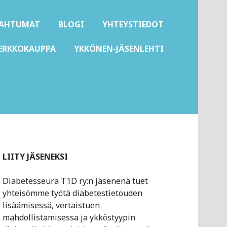
PAHTUMAT
BLOGI
YHTEYSTIEDOT
ERKKOKAUPPA
YKKÖNEN-JÄSENLEHTI
LIITY JÄSENEKSI
Diabetesseura T1D ry:n jäsenenä tuet
yhteisömme työtä diabetestietouden
lisäämisessä, vertaistuen
mahdollistamisessa ja ykköstyypin