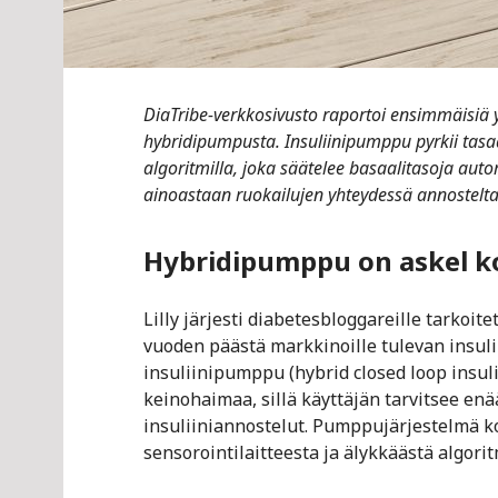
DiaTribe-verkkosivusto raportoi ensimmäisiä 
hybridipumpusta. Insuliinipumppu pyrkii tasa
algoritmilla, joka säätelee basaalitasoja aut
ainoastaan ruokailujen yhteydessä annosteltav
Hybridipumppu on askel k
Lilly järjesti diabetesbloggareille tarkoit
vuoden päästä markkinoille tulevan insu
insuliinipumppu (hybrid closed loop insul
keinohaimaa, sillä käyttäjän tarvitsee enä
insuliiniannostelut. Pumppujärjestelmä k
sensorointilaitteesta ja älykkäästä algorit