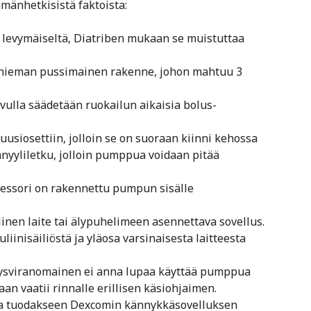
änhetkisistä faktoista:
levymäiseltä, Diatriben mukaan se muistuttaa
a hieman pussimainen rakenne, johon mahtuu 3
vulla säädetään ruokailun aikaisia bolus-
usiosettiin, jolloin se on suoraan kiinni kehossa
anyyliletku, jolloin pumppua voidaan pitää
sessori on rakennettu pumpun sisälle
inen laite tai älypuhelimeen asennettava sovellus.
iinisäiliöstä ja yläosa varsinaisesta laitteesta
rveysviranomainen ei anna lupaa käyttää pumppua
an vaatii rinnalle erillisen käsiohjaimen.
ssa tuodakseen Dexcomin kännykkäsovelluksen