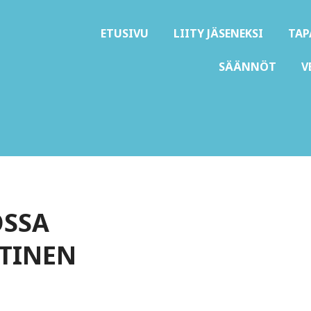
ETUSIVU
LIITY JÄSENEKSI
TA
SÄÄNNÖT
V
D ry
OSSA
TINEN