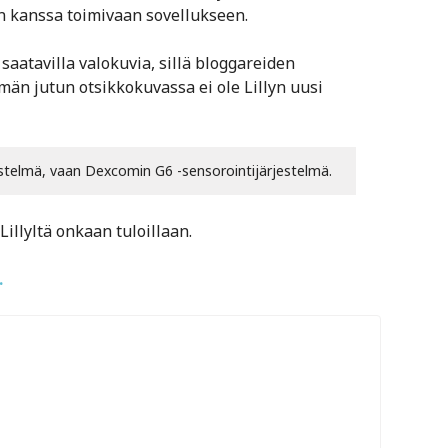
 kanssa toimivaan sovellukseen.
saatavilla valokuvia, sillä bloggareiden
män jutun otsikkokuvassa ei ole Lillyn uusi
jestelmä, vaan Dexcomin G6 -sensorointijärjestelmä.
illyltä onkaan tuloillaan.
.