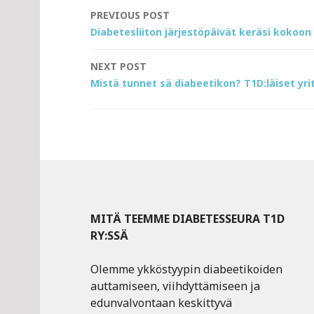
Post
PREVIOUS POST
Diabetesliiton järjestöpäivät keräsi kokoon 
navigation
NEXT POST
Mistä tunnet sä diabeetikon? T1D:läiset yr
MITÄ TEEMME DIABETESSEURA T1D
RY:SSÄ
Olemme ykköstyypin diabeetikoiden
auttamiseen, viihdyttämiseen ja
edunvalvontaan keskittyvä