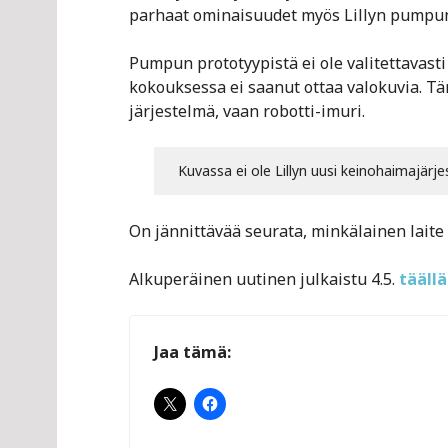
parhaat ominaisuudet myös Lillyn pumpun
Pumpun prototyypistä ei ole valitettavasti 
kokouksessa ei saanut ottaa valokuvia. Tä
järjestelmä, vaan robotti-imuri.
Kuvassa ei ole Lillyn uusi keinohaimajär
On jännittävää seurata, minkälainen laite L
Alkuperäinen uutinen julkaistu 4.5.
täällä
Jaa tämä: