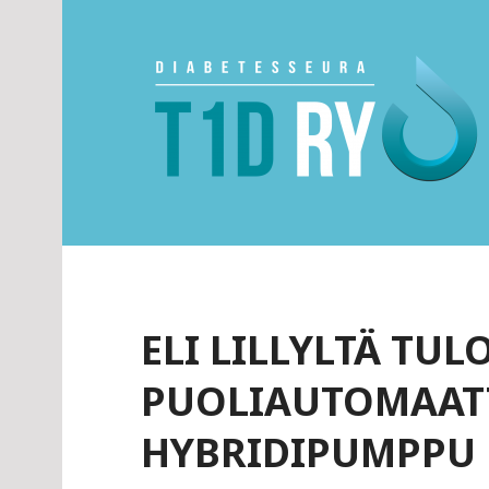
Skip
to
content
Diabetesseura T1
ELI LILLYLTÄ TUL
PUOLIAUTOMAAT
HYBRIDIPUMPPU