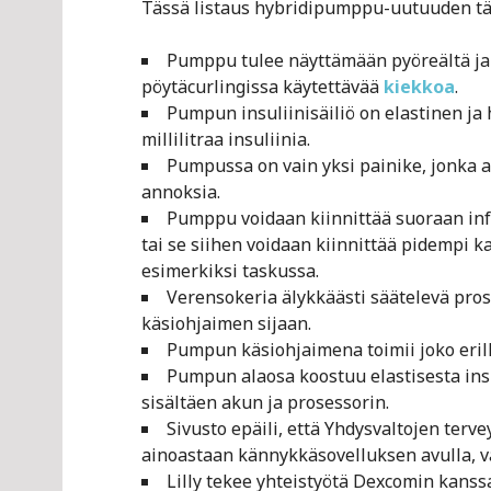
Tässä listaus hybridipumppu-uutuuden täm
Pumppu tulee näyttämään pyöreältä ja 
pöytäcurlingissa käytettävää
kiekkoa
.
Pumpun insuliinisäiliö on elastinen j
millilitraa insuliinia.
Pumpussa on vain yksi painike, jonka a
annoksia.
Pumppu voidaan kiinnittää suoraan infu
tai se siihen voidaan kiinnittää pidempi k
esimerkiksi taskussa.
Verensokeria älykkäästi säätelevä pro
käsiohjaimen sijaan.
Pumpun käsiohjaimena toimii joko erill
Pumpun alaosa koostuu elastisesta insul
sisältäen akun ja prosessorin.
Sivusto epäili, että Yhdysvaltojen te
ainoastaan kännykkäsovelluksen avulla, va
Lilly tekee yhteistyötä Dexcomin kan