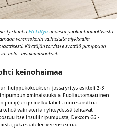
yksityiskohtia
Eli Lillyn
uudesta puoliautomaattisesta
amaan verensokerin vaihteluita älykkäällä
omaattisesti. Käyttäjän tarvitsee syöttää pumppuun
at bolus-insuliiniannokset.
ohti keinohaimaa
etun huippukokouksen, jossa yritys esitteli 2-3
liinipumpun ominaisuuksia. Puoliautomaattinen
in pump) on jo melko lähellä niin sanottua
ä tehdä vain aterian yhteydessä tehtävät
oostuu itse insuliinipumpusta, Dexcom G6 -
mista, joka säätelee verensokeria.