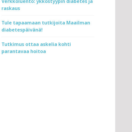
Verkkoluento: ykköstyypin diabetes ja
raskaus
Tule tapaamaan tutkijoita Maailman
diabetespäivänä!
Tutkimus ottaa askelia kohti
parantavaa hoitoa