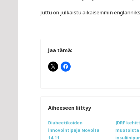
Juttu on julkaistu aikaisemmin englannik
Jaa tämä:
Aiheeseen liittyy
Diabeetikoiden
JDRF kehit
innovointipaja Novolta
muotoista
14.11.
insuliinip