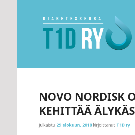
Skip
to
content
Diabetesseura T1
NOVO NORDISK OS
KEHITTÄÄ ÄLYKÄS
Julkaistu
29 elokuun, 2018
kirjoittanut
T1D ry