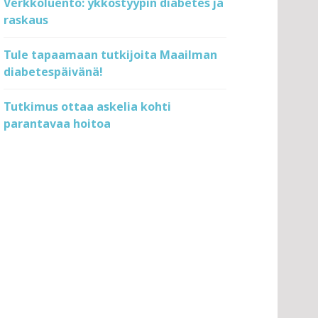
Verkkoluento: ykköstyypin diabetes ja
raskaus
Tule tapaamaan tutkijoita Maailman
diabetespäivänä!
Tutkimus ottaa askelia kohti
parantavaa hoitoa