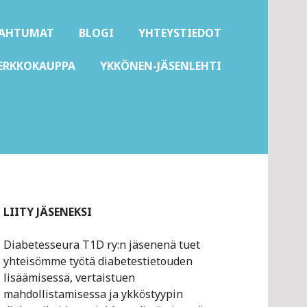
PAHTUMAT
BLOGI
YHTEYSTIEDOT
ERKKOKAUPPA
YKKÖNEN-JÄSENLEHTI
LIITY JÄSENEKSI
Diabetesseura T1D ry:n jäsenenä tuet
yhteisömme työtä diabetestietouden
lisäämisessä, vertaistuen
mahdollistamisessa ja ykköstyypin