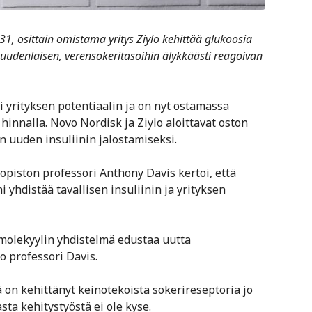
, 31, osittain omistama yritys Ziylo kehittää glukoosia
a uudenlaisen, verensokeritasoihin älykkäästi reagoivan
yrityksen potentiaalin ja on nyt ostamassa
innalla. Novo Nordisk ja Ziylo aloittavat oston
uuden insuliinin jalostamiseksi.
iopiston professori Anthony Davis kertoi, että
 yhdistää tavallisen insuliinin ja yrityksen
 molekyylin yhdistelmä edustaa uutta
o professori Davis.
on kehittänyt keinotekoista sokerireseptoria jo
ta kehitystyöstä ei ole kyse.