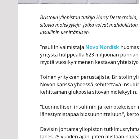
Bristolin yliopiston tutkija Harry Destecroixin
sitovia molekyylejä, jotka voivat mahdollista
insuliinin kehittämisen.
Insuliinivalmistaja
Novo Nordisk
huomasi 
yritystä hulppealla 623 miljoonan punnan h
myötä vuosikymmenen kestävän yhteistyön 
Toinen yrityksen perustajista, Bristolin yl
Novon kanssa yhdessä kehitettävä insuliini
kehittämän glukoosia sitovan molekyylin.
”Luonnollisen insuliinin ja keinotekoisen
lähestymistapaa biosuunnitteluun.”, kerto
Davisin johtama yliopiston tutkimusryhmä 
lähes 25 vuoden ajan, joten mistään nopeas