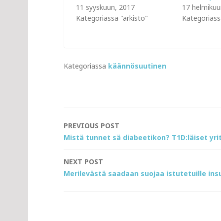
11 syyskuun, 2017
17 helmikuu
Kategoriassa "arkisto"
Kategoriass
Kategoriassa
käännösuutinen
Post
PREVIOUS POST
Mistä tunnet sä diabeetikon? T1D:läiset yr
navigation
NEXT POST
Merilevästä saadaan suojaa istutetuille insul