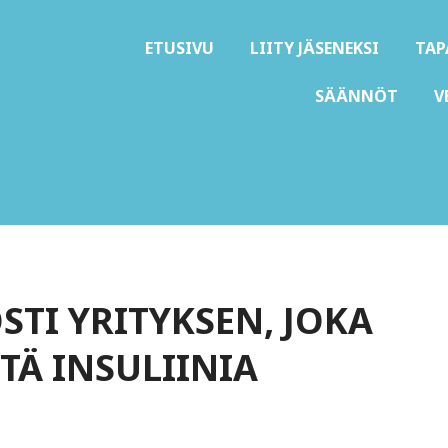
ETUSIVU
LIITY JÄSENEKSI
TA
SÄÄNNÖT
V
D ry
TI YRITYKSEN, JOKA
TÄ INSULIINIA