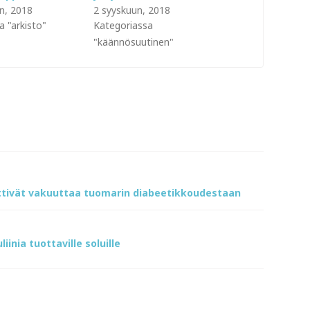
n, 2018
2 syyskuun, 2018
a "arkisto"
Kategoriassa
"käännösuutinen"
ittivät vakuuttaa tuomarin diabeetikkoudestaan
iinia tuottaville soluille