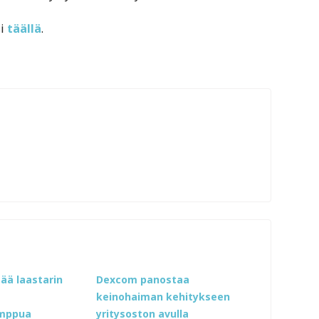
si
täällä
.
tää laastarin
Dexcom panostaa
keinohaiman kehitykseen
umppua
yritysoston avulla