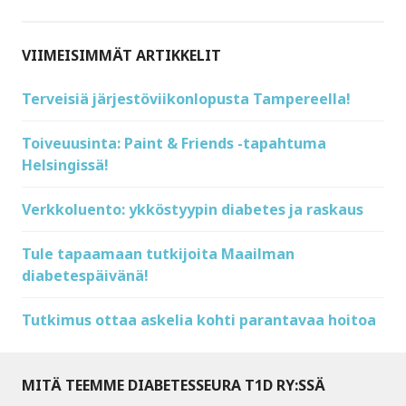
VIIMEISIMMÄT ARTIKKELIT
Terveisiä järjestöviikonlopusta Tampereella!
Toiveuusinta: Paint & Friends -tapahtuma
Helsingissä!
Verkkoluento: ykköstyypin diabetes ja raskaus
Tule tapaamaan tutkijoita Maailman
diabetespäivänä!
Tutkimus ottaa askelia kohti parantavaa hoitoa
MITÄ TEEMME DIABETESSEURA T1D RY:SSÄ