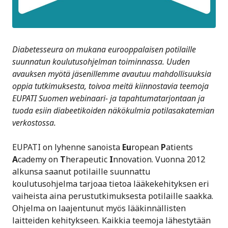
Diabetesseura on mukana eurooppalaisen potilaille
suunnatun koulutusohjelman toiminnassa. Uuden
avauksen myötä jäsenillemme avautuu mahdollisuuksia
oppia tutkimuksesta, toivoa meitä kiinnostavia teemoja
EUPATI Suomen webinaari- ja tapahtumatarjontaan ja
tuoda esiin diabeetikoiden näkökulmia potilasakatemian
verkostossa.
EUPATI on lyhenne sanoista
Eu
ropean
P
atients
A
cademy on
T
herapeutic
I
nnovation. Vuonna 2012
alkunsa saanut potilaille suunnattu
koulutusohjelma tarjoaa tietoa lääkekehityksen eri
vaiheista aina perustutkimuksesta potilaille saakka.
Ohjelma on laajentunut myös lääkinnällisten
laitteiden kehitykseen. Kaikkia teemoja lähestytään