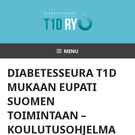
Skip
to
content
MENU
Diabetesseura T1D ry
DIABETESSEURA T1D
MUKAAN EUPATI
SUOMEN
TOIMINTAAN –
KOULUTUSOHJELMA