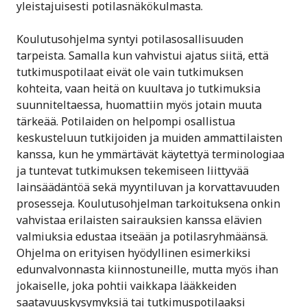
yleistajuisesti potilasnäkökulmasta.
Koulutusohjelma syntyi potilasosallisuuden
tarpeista. Samalla kun vahvistui ajatus siitä, että
tutkimuspotilaat eivät ole vain tutkimuksen
kohteita, vaan heitä on kuultava jo tutkimuksia
suunniteltaessa, huomattiin myös jotain muuta
tärkeää. Potilaiden on helpompi osallistua
keskusteluun tutkijoiden ja muiden ammattilaisten
kanssa, kun he ymmärtävät käytettyä terminologiaa
ja tuntevat tutkimuksen tekemiseen liittyvää
lainsäädäntöä sekä myyntiluvan ja korvattavuuden
prosesseja. Koulutusohjelman tarkoituksena onkin
vahvistaa erilaisten sairauksien kanssa elävien
valmiuksia edustaa itseään ja potilasryhmäänsä.
Ohjelma on erityisen hyödyllinen esimerkiksi
edunvalvonnasta kiinnostuneille, mutta myös ihan
jokaiselle, joka pohtii vaikkapa lääkkeiden
saatavuuskysymyksiä tai tutkimuspotilaaksi