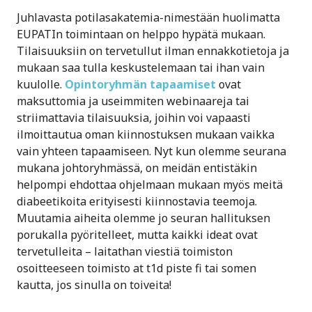
Juhlavasta potilasakatemia-nimestään huolimatta
EUPATIn toimintaan on helppo hypätä mukaan.
Tilaisuuksiin on tervetullut ilman ennakkotietoja ja
mukaan saa tulla keskustelemaan tai ihan vain
kuulolle.
Opintoryhmän tapaamiset
ovat
maksuttomia ja useimmiten webinaareja tai
striimattavia tilaisuuksia, joihin voi vapaasti
ilmoittautua oman kiinnostuksen mukaan vaikka
vain yhteen tapaamiseen. Nyt kun olemme seurana
mukana johtoryhmässä, on meidän entistäkin
helpompi ehdottaa ohjelmaan mukaan myös meitä
diabeetikoita erityisesti kiinnostavia teemoja.
Muutamia aiheita olemme jo seuran hallituksen
porukalla pyöritelleet, mutta kaikki ideat ovat
tervetulleita – laitathan viestiä toimiston
osoitteeseen toimisto at t1d piste fi tai somen
kautta, jos sinulla on toiveita!