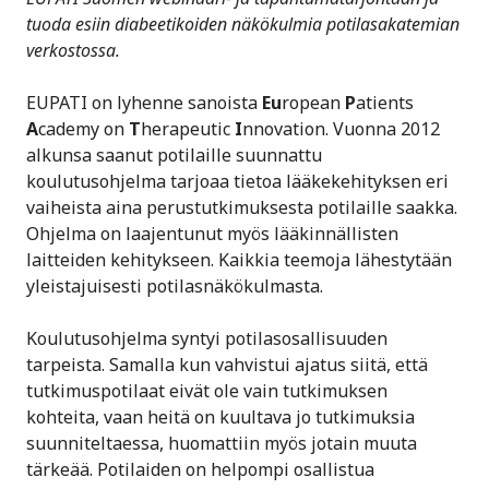
tuoda esiin diabeetikoiden näkökulmia potilasakatemian
verkostossa.
EUPATI on lyhenne sanoista
Eu
ropean
P
atients
A
cademy on
T
herapeutic
I
nnovation. Vuonna 2012
alkunsa saanut potilaille suunnattu
koulutusohjelma tarjoaa tietoa lääkekehityksen eri
vaiheista aina perustutkimuksesta potilaille saakka.
Ohjelma on laajentunut myös lääkinnällisten
laitteiden kehitykseen. Kaikkia teemoja lähestytään
yleistajuisesti potilasnäkökulmasta.
Koulutusohjelma syntyi potilasosallisuuden
tarpeista. Samalla kun vahvistui ajatus siitä, että
tutkimuspotilaat eivät ole vain tutkimuksen
kohteita, vaan heitä on kuultava jo tutkimuksia
suunniteltaessa, huomattiin myös jotain muuta
tärkeää. Potilaiden on helpompi osallistua