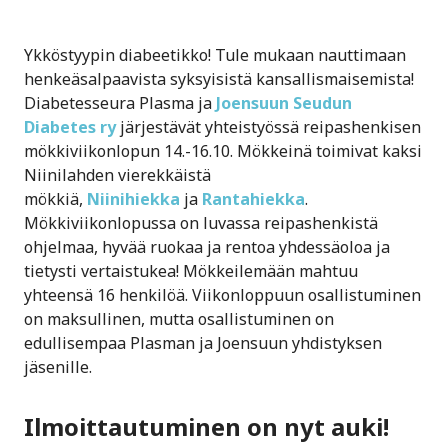
Ykköstyypin diabeetikko! Tule mukaan nauttimaan
henkeäsalpaavista syksyisistä kansallismaisemista!
Diabetesseura Plasma ja
Joensuun Seudun
Diabetes ry
järjestävät yhteistyössä reipashenkisen
mökkiviikonlopun 14.-16.10. Mökkeinä toimivat kaksi
Niinilahden vierekkäistä
mökkiä,
Niinihiekka
ja
Rantahiekka
.
Mökkiviikonlopussa on luvassa reipashenkistä
ohjelmaa, hyvää ruokaa ja rentoa yhdessäoloa ja
tietysti vertaistukea! Mökkeilemään mahtuu
yhteensä 16 henkilöä. Viikonloppuun osallistuminen
on maksullinen, mutta osallistuminen on
edullisempaa Plasman ja Joensuun yhdistyksen
jäsenille.
Ilmoittautuminen on nyt auki!