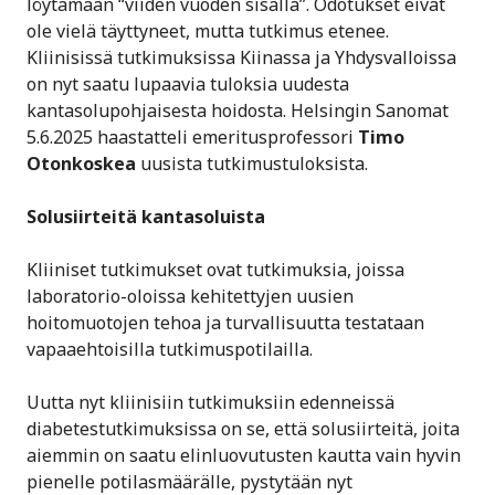
löytämään “viiden vuoden sisällä”. Odotukset eivät
ole vielä täyttyneet, mutta tutkimus etenee.
Kliinisissä tutkimuksissa Kiinassa ja Yhdysvalloissa
on nyt saatu lupaavia tuloksia uudesta
kantasolupohjaisesta hoidosta. Helsingin Sanomat
5.6.2025 haastatteli emeritusprofessori
Timo
Otonkoskea
uusista tutkimustuloksista.
Solusiirteitä kantasoluista
Kliiniset tutkimukset ovat tutkimuksia, joissa
laboratorio-oloissa kehitettyjen uusien
hoitomuotojen tehoa ja turvallisuutta testataan
vapaaehtoisilla tutkimuspotilailla.
Uutta nyt kliinisiin tutkimuksiin edenneissä
diabetestutkimuksissa on se, että solusiirteitä, joita
aiemmin on saatu elinluovutusten kautta vain hyvin
pienelle potilasmäärälle, pystytään nyt