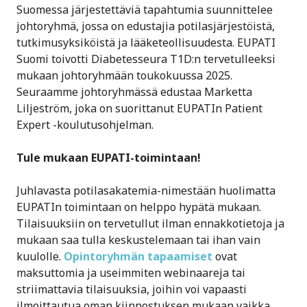
Suomessa järjestettäviä tapahtumia suunnittelee
johtoryhmä, jossa on edustajia potilasjärjestöistä,
tutkimusyksiköistä ja lääketeollisuudesta. EUPATI
Suomi toivotti Diabetesseura T1D:n tervetulleeksi
mukaan johtoryhmään toukokuussa 2025.
Seuraamme johtoryhmässä edustaa Marketta
Liljeström, joka on suorittanut EUPATIn Patient
Expert -koulutusohjelman.
Tule mukaan EUPATI-toimintaan!
Juhlavasta potilasakatemia-nimestään huolimatta
EUPATIn toimintaan on helppo hypätä mukaan.
Tilaisuuksiin on tervetullut ilman ennakkotietoja ja
mukaan saa tulla keskustelemaan tai ihan vain
kuulolle.
Opintoryhmän tapaamiset
ovat
maksuttomia ja useimmiten webinaareja tai
striimattavia tilaisuuksia, joihin voi vapaasti
ilmoittautua oman kiinnostuksen mukaan vaikka