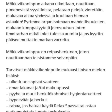
Mökkiviikonlopun aikana ulkoillaan, nautitaan
pimenevistä syysilloista, pelataan pelejä, vietetään
mukavaa aikaa yhdessä ja kuullaan hieman
asiaakin! Pyrimme organisoimaan mahdollisuuksien
mukaan kimppakyytejä Joensuuhun. Joten
ilmoitathan mikäli olet tulossa autolla ja jos kyytiin
pääsee muitakin matkan varrelta.
Mökkiviikonloppu on reipashenkinen, joten
nautitaanhan toisistamme selvinpäin.
Tarvitset mökkiviikonlopulle mukaasi iloisen mielen
lisäksi:
– ulkoiluun sopivat vaatteet
– omat lakanat ja/tai makuupussi
– pyyhe ja muut henkilökohtaiset hygieniatuotteet
– hypoeväät ja herkut
– rahaa, jos haluat käydä Relax Spassa tai ostaa
matkamuistoja luontokeskukselta