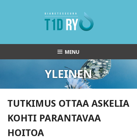
Skip
to
content
MENU
Diabetesseura T1D ry
YLEINEN
TUTKIMUS OTTAA ASKELIA
KOHTI PARANTAVAA
HOITOA