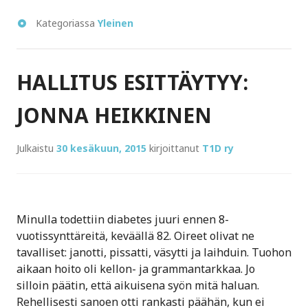
Kategoriassa
Yleinen
Sivuhuomautus
HALLITUS ESITTÄYTYY:
JONNA HEIKKINEN
Julkaistu
30 kesäkuun, 2015
kirjoittanut
T1D ry
Minulla todettiin diabetes juuri ennen 8-
vuotissynttäreitä, keväällä 82. Oireet olivat ne
tavalliset: janotti, pissatti, väsytti ja laihduin. Tuohon
aikaan hoito oli kellon- ja grammantarkkaa. Jo
silloin päätin, että aikuisena syön mitä haluan.
Rehellisesti sanoen otti rankasti päähän, kun ei