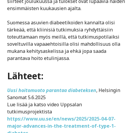
siirteet joulukuussa ja tulokset ovat lupaavia näiden
ensimmäisten kuukausien ajalta.
Suomessa asuvien diabeetikoiden kannalta olisi
tärkeää, että kliinisiä tutkimuksia ryhdyttäisiin
toteuttamaan myös meillä, että tutkimuspotilaiksi
soveltuvilla vapaaehtoisilla olisi mahdollisuus olla
mukana kehitysaskelissa ja ehkä jopa saada
parantava hoito etulinjassa.
Lähteet:
Uusi hoito­muoto parantaa diabeteksen
, Helsingin
Sanomat 5.6.2025
Lue lisää ja katso video Uppsalan
tutkimusprojektista
https://www.uu.se/en/news/2025/2025-04-07-
major-advances-in-the-treatment-of-type-1-
diabetes