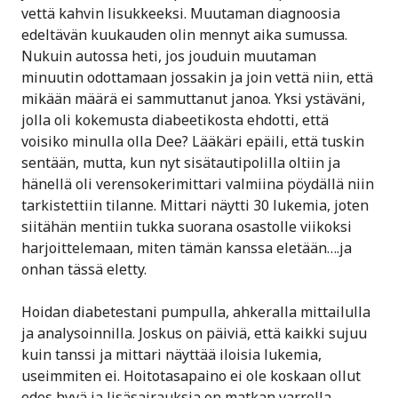
vettä kahvin lisukkeeksi. Muutaman diagnoosia
edeltävän kuukauden olin mennyt aika sumussa.
Nukuin autossa heti, jos jouduin muutaman
minuutin odottamaan jossakin ja join vettä niin, että
mikään määrä ei sammuttanut janoa. Yksi ystäväni,
jolla oli kokemusta diabeetikosta ehdotti, että
voisiko minulla olla Dee? Lääkäri epäili, että tuskin
sentään, mutta, kun nyt sisätautipolilla oltiin ja
hänellä oli verensokerimittari valmiina pöydällä niin
tarkistettiin tilanne. Mittari näytti 30 lukemia, joten
siitähän mentiin tukka suorana osastolle viikoksi
harjoittelemaan, miten tämän kanssa eletään….ja
onhan tässä eletty.
Hoidan diabetestani pumpulla, ahkeralla mittailulla
ja analysoinnilla. Joskus on päiviä, että kaikki sujuu
kuin tanssi ja mittari näyttää iloisia lukemia,
useimmiten ei. Hoitotasapaino ei ole koskaan ollut
edes hyvä ja lisäsairauksia on matkan varrella