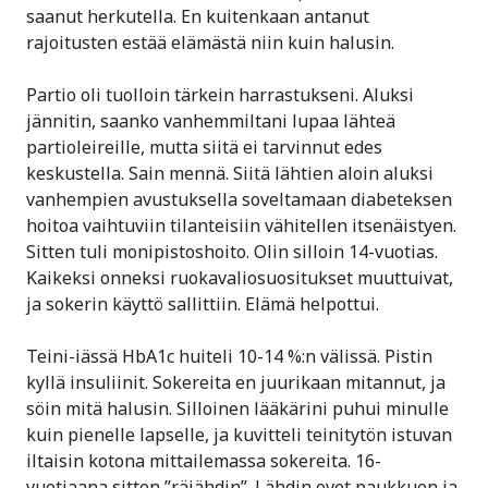
saanut herkutella. En kuitenkaan antanut
rajoitusten estää elämästä niin kuin halusin.
Partio oli tuolloin tärkein harrastukseni. Aluksi
jännitin, saanko vanhemmiltani lupaa lähteä
partioleireille, mutta siitä ei tarvinnut edes
keskustella. Sain mennä. Siitä lähtien aloin aluksi
vanhempien avustuksella soveltamaan diabeteksen
hoitoa vaihtuviin tilanteisiin vähitellen itsenäistyen.
Sitten tuli monipistoshoito. Olin silloin 14-vuotias.
Kaikeksi onneksi ruokavaliosuositukset muuttuivat,
ja sokerin käyttö sallittiin. Elämä helpottui.
Teini-iässä HbA1c huiteli 10-14 %:n välissä. Pistin
kyllä insuliinit. Sokereita en juurikaan mitannut, ja
söin mitä halusin. Silloinen lääkärini puhui minulle
kuin pienelle lapselle, ja kuvitteli teinitytön istuvan
iltaisin kotona mittailemassa sokereita. 16-
vuotiaana sitten ”räjähdin”. Lähdin ovet paukkuen ja