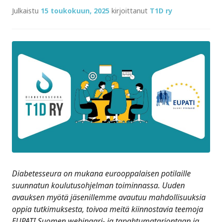
Julkaistu
15 toukokuun, 2025
kirjoittanut
T1D ry
Diabetesseura on mukana eurooppalaisen potilaille
suunnatun koulutusohjelman toiminnassa. Uuden
avauksen myötä jäsenillemme avautuu mahdollisuuksia
oppia tutkimuksesta, toivoa meitä kiinnostavia teemoja
EUPATI Suomen webinaari- ja tapahtumatarjontaan ja