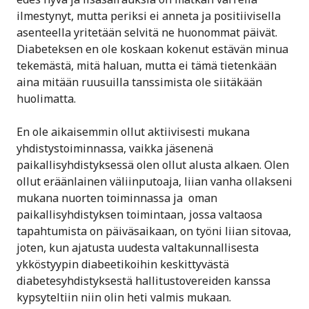
ilmestynyt, mutta periksi ei anneta ja positiivisella
asenteella yritetään selvitä ne huonommat päivät.
Diabeteksen en ole koskaan kokenut estävän minua
tekemästä, mitä haluan, mutta ei tämä tietenkään
aina mitään ruusuilla tanssimista ole siitäkään
huolimatta.
En ole aikaisemmin ollut aktiivisesti mukana
yhdistystoiminnassa, vaikka jäsenenä
paikallisyhdistyksessä olen ollut alusta alkaen. Olen
ollut eräänlainen väliinputoaja, liian vanha ollakseni
mukana nuorten toiminnassa ja oman
paikallisyhdistyksen toimintaan, jossa valtaosa
tapahtumista on päiväsaikaan, on työni liian sitovaa,
joten, kun ajatusta uudesta valtakunnallisesta
ykköstyypin diabeetikoihin keskittyvästä
diabetesyhdistyksestä hallitustovereiden kanssa
kypsyteltiin niin olin heti valmis mukaan.