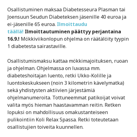
Osallistuminen maksaa Diabetesseura Plasman tai
Joensuun Seudun Diabeteksen jäsenille 40 euroa ja
ei-jäsenille 65 euroa.
Ilmoittaudu
täällä!
Ilmoittautuminen päättyy perjantaina
16.9.!
Mökkiviikonlopun ohjelma on räätälöity tyypin
1 diabetesta sairastaville.
Osallistumismaksu kattaa mökkimajoituksen, ruoan
ja ohjelman. Ohjelmassa on luvassa mm.
diabeteshoitajan luento, retki Ukko-Kolille ja
luontokeskukseen (noin 3 kilometrin kävelymatka)
sekä yhdistysten aktiivien järjestämiä
ohjelmanumeroita. Tottuneemmat patikoijat voivat
valita myös hieman haastavamman reitin. Retken
lopuksi on mahdollisuus omakustanteiseen
pulikointiin Koli Relax Spassa. Retki toteutetaan
osallistujien toiveita kuunnellen.