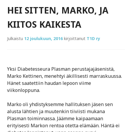
ASIAT
HEI SITTEN, MARKO, JA
PAREMMIN
KANAALIN
KIITOS KAIKESTA
TOISELLA
RANNALLA?
Julkaistu
12 joulukuun, 2016
kirjoittanut
T1D ry
Yksi Diabetesseura Plasman perustajajäsenistä,
Marko Kettinen, menehtyi äkillisesti marraskuussa.
Hänet saatettiin haudan lepoon viime
viikonloppuna.
Marko oli yhdistyksemme hallituksen jäsen sen
alusta lähtien ja muutenkin tiiviisti mukana
Plasman toiminnassa. Jäämme kaipaamaan
erityisesti Markon rentoa otetta elämään. Häntä ei