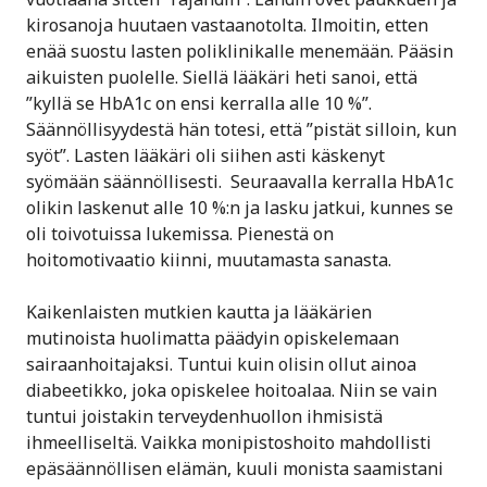
kirosanoja huutaen vastaanotolta. Ilmoitin, etten
enää suostu lasten poliklinikalle menemään. Pääsin
aikuisten puolelle. Siellä lääkäri heti sanoi, että
”kyllä se HbA1c on ensi kerralla alle 10 %”.
Säännöllisyydestä hän totesi, että ”pistät silloin, kun
syöt”. Lasten lääkäri oli siihen asti käskenyt
syömään säännöllisesti. Seuraavalla kerralla HbA1c
olikin laskenut alle 10 %:n ja lasku jatkui, kunnes se
oli toivotuissa lukemissa. Pienestä on
hoitomotivaatio kiinni, muutamasta sanasta.
Kaikenlaisten mutkien kautta ja lääkärien
mutinoista huolimatta päädyin opiskelemaan
sairaanhoitajaksi. Tuntui kuin olisin ollut ainoa
diabeetikko, joka opiskelee hoitoalaa. Niin se vain
tuntui joistakin terveydenhuollon ihmisistä
ihmeelliseltä. Vaikka monipistoshoito mahdollisti
epäsäännöllisen elämän, kuuli monista saamistani