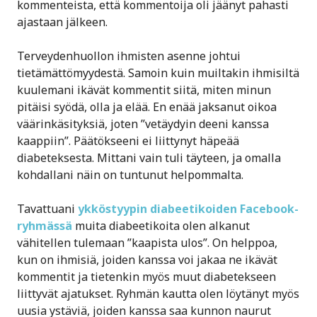
kommenteista, että kommentoija oli jäänyt pahasti
ajastaan jälkeen.
Terveydenhuollon ihmisten asenne johtui
tietämättömyydestä. Samoin kuin muiltakin ihmisiltä
kuulemani ikävät kommentit siitä, miten minun
pitäisi syödä, olla ja elää. En enää jaksanut oikoa
väärinkäsityksiä, joten ”vetäydyin deeni kanssa
kaappiin”. Päätökseeni ei liittynyt häpeää
diabeteksesta. Mittani vain tuli täyteen, ja omalla
kohdallani näin on tuntunut helpommalta.
Tavattuani
ykköstyypin diabeetikoiden Facebook-
ryhmässä
muita diabeetikoita olen alkanut
vähitellen tulemaan ”kaapista ulos”. On helppoa,
kun on ihmisiä, joiden kanssa voi jakaa ne ikävät
kommentit ja tietenkin myös muut diabetekseen
liittyvät ajatukset. Ryhmän kautta olen löytänyt myös
uusia ystäviä, joiden kanssa saa kunnon naurut