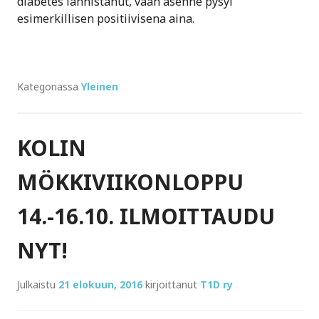
diabetes lannistanut, vaan asenne pysyi
esimerkillisen positiivisena aina.
Kategoriassa
Yleinen
KOLIN
MÖKKIVIIKONLOPPU
14.-16.10. ILMOITTAUDU
NYT!
Julkaistu
21 elokuun, 2016
kirjoittanut
T1D ry