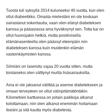
Tuosta tuli syksyllä 2014 kuluneeksi 40 vuotta, kun olen
ollut diabeetikko. Omasta mielestäni en ole koskaan
sairastanut sokeritautia, vaan olen elänyt diabeteksen
kanssa ja pääasiassa aina hyväksynyt sen. Totta kai on
ollut huonojakin hetkiä, mutta positiivisella
elämänasenteella olen päässyt eteenpäin niin
diabeteksen kanssa kuin muidenkin elämän
vastoinkäymisten kanssa.
Silmiäni on laseroitu vajaa 20 vuotta sitten, mutta
toistaiseksi olen välttynyt muilta lisäsairauksilta.
Aina ei ole jaksanut välittää ja asenne diabetekseen ja
omaan terveyteen on ollut välinpitämätöntäkin.
Kilometrien karttuessa on joitain paikkoja alkanut
kolottamaan, niin olen alkanut enemmän hoitamaan
itseäni ja sitä kautta myös diabetesta.