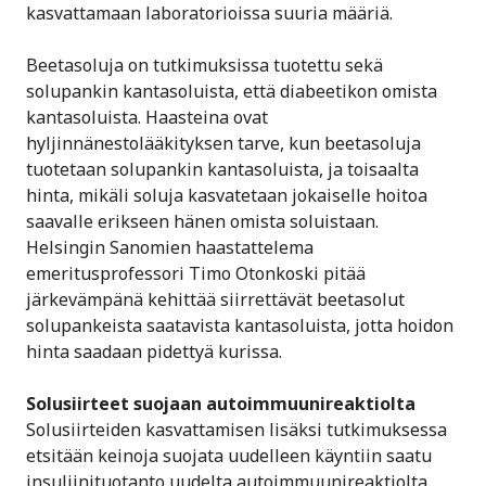
kasvattamaan laboratorioissa suuria määriä.
Beetasoluja on tutkimuksissa tuotettu sekä
solupankin kantasoluista, että diabeetikon omista
kantasoluista. Haasteina ovat
hyljinnänestolääkityksen tarve, kun beetasoluja
tuotetaan solupankin kantasoluista, ja toisaalta
hinta, mikäli soluja kasvatetaan jokaiselle hoitoa
saavalle erikseen hänen omista soluistaan.
Helsingin Sanomien haastattelema
emeritusprofessori Timo Otonkoski pitää
järkevämpänä kehittää siirrettävät beetasolut
solupankeista saatavista kantasoluista, jotta hoidon
hinta saadaan pidettyä kurissa.
Solusiirteet suojaan autoimmuunireaktiolta
Solusiirteiden kasvattamisen lisäksi tutkimuksessa
etsitään keinoja suojata uudelleen käyntiin saatu
insuliinituotanto uudelta autoimmuunireaktiolta.