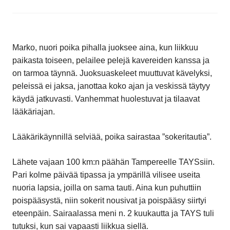
Marko, nuori poika pihalla juoksee aina, kun liikkuu
paikasta toiseen, pelailee pelejä kavereiden kanssa ja
on tarmoa täynnä. Juoksuaskeleet muuttuvat kävelyksi,
peleissä ei jaksa, janottaa koko ajan ja veskissä täytyy
käydä jatkuvasti. Vanhemmat huolestuvat ja tilaavat
lääkäriajan.
Lääkärikäynnillä selviää, poika sairastaa ”sokeritautia”.
Lähete vajaan 100 km:n päähän Tampereelle TAYSsiin.
Pari kolme päivää tipassa ja ympärillä vilisee useita
nuoria lapsia, joilla on sama tauti. Aina kun puhuttiin
poispääsystä, niin sokerit nousivat ja poispääsy siirtyi
eteenpäin. Sairaalassa meni n. 2 kuukautta ja TAYS tuli
tutuksi, kun sai vapaasti liikkua siellä.