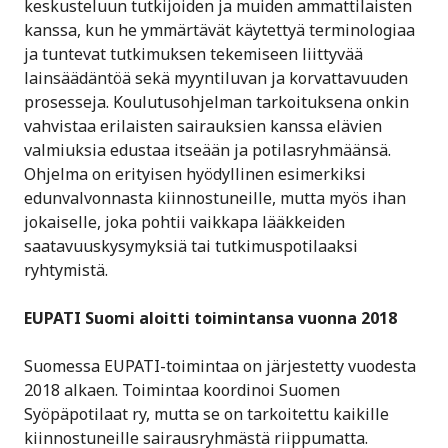
keskusteluun tutkijoiden ja muiden ammattilaisten
kanssa, kun he ymmärtävät käytettyä terminologiaa
ja tuntevat tutkimuksen tekemiseen liittyvää
lainsäädäntöä sekä myyntiluvan ja korvattavuuden
prosesseja. Koulutusohjelman tarkoituksena onkin
vahvistaa erilaisten sairauksien kanssa elävien
valmiuksia edustaa itseään ja potilasryhmäänsä.
Ohjelma on erityisen hyödyllinen esimerkiksi
edunvalvonnasta kiinnostuneille, mutta myös ihan
jokaiselle, joka pohtii vaikkapa lääkkeiden
saatavuuskysymyksiä tai tutkimuspotilaaksi
ryhtymistä.
EUPATI Suomi aloitti toimintansa vuonna 2018
Suomessa EUPATI-toimintaa on järjestetty vuodesta
2018 alkaen. Toimintaa koordinoi Suomen
Syöpäpotilaat ry, mutta se on tarkoitettu kaikille
kiinnostuneille sairausryhmästä riippumatta.