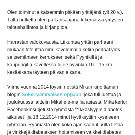
Olen toiminut aikaisemmin pitkään yrittäjänä (yli 20 v.).
Tällä hetkellä olen palkansaajana tekemässä yritysten
taloushallintoa ja kirjanpitoa.
Harrastan valokuvausta. Liikuntaa yritän parhaani
mukaan toteuttaa mm. kävelemällä kotiin portaat ylös
seitsemänteen kerrokseen sekä Pyynikillä ja
kaupungilla kävellessä tulee hyvinkin 10 – 15 km
kesäaikana täyteen päivän aikana.
Viime vuonna 2014 löysin netistä Mikan kirjoittaman
blogin
Sokerivammaisen oppaan
, joka tuli luettua ja
joulukuussa laittelin Mikalle e-mailia asiasta. Mika kertoi
Facebookinsuljetusta ryhmästä ”Ykköstyypin diabetes
aikuiset” ja 18.12.2014 minut hyväksyttiin kyseiseen
ryhmään. Ryhmästä olen koko ajan saanut uutta tietoa
ja vinkkejä diabeteksen hoitamiseen vaikkei diabetes