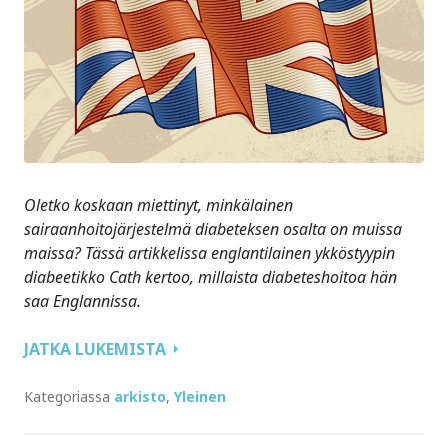
Oletko koskaan miettinyt, minkälainen
sairaanhoitojärjestelmä diabeteksen osalta on muissa
maissa? Tässä artikkelissa englantilainen ykköstyypin
diabeetikko Cath kertoo, millaista diabeteshoitoa hän
saa Englannissa.
DIABETEKSEN
JATKA LUKEMISTA
HOITO
ENGLANNISSA
Kategoriassa
arkisto
,
Yleinen
–
OVATKO