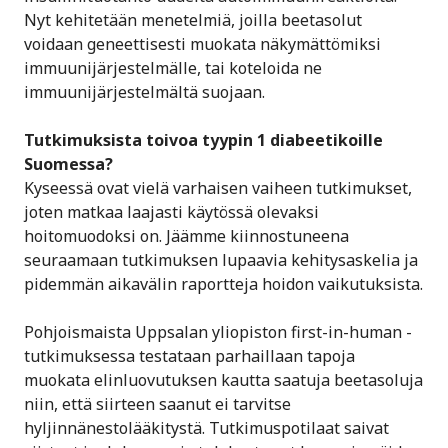
Nyt kehitetään menetelmiä, joilla beetasolut
voidaan geneettisesti muokata näkymättömiksi
immuunijärjestelmälle, tai koteloida ne
immuunijärjestelmältä suojaan.
Tutkimuksista toivoa tyypin 1 diabeetikoille
Suomessa?
Kyseessä ovat vielä varhaisen vaiheen tutkimukset,
joten matkaa laajasti käytössä olevaksi
hoitomuodoksi on. Jäämme kiinnostuneena
seuraamaan tutkimuksen lupaavia kehitysaskelia ja
pidemmän aikavälin raportteja hoidon vaikutuksista.
Pohjoismaista Uppsalan yliopiston first-in-human -
tutkimuksessa testataan parhaillaan tapoja
muokata elinluovutuksen kautta saatuja beetasoluja
niin, että siirteen saanut ei tarvitse
hyljinnänestolääkitystä. Tutkimuspotilaat saivat