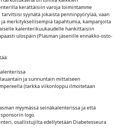
n tarkoituksena on toimia kaikkien
enterilla kerättäisiin varoja toimintamme
tarvitsisi syynätä jokaista penninpyörylää, vaan
a ja merkityksellisempiä tapahtumia, kampanjoita
aiselle kalenterikuukaudelle hankittaisiin
vapaasti ulospäin (Plasman jäsenille ennakko-osto-
tää:
alenterissa
 lauantain ja sunnuntain mittaiseen
mpereella (tarkka viikonloppu ilmoitetaan
)
lasman myymässä seinäkalenterissa ja että
 sponsorin logo.
teri, osallistujilta edellytetään Diabetesseura