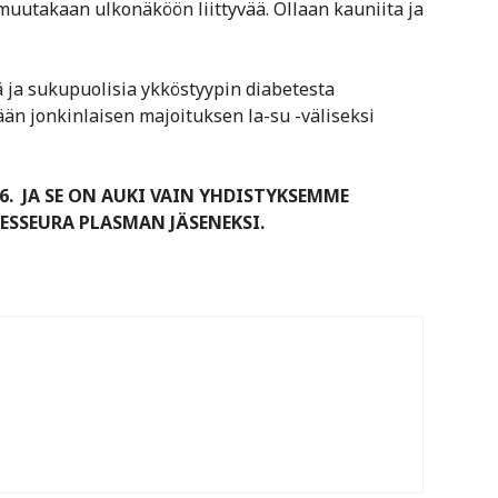
 muutakaan ulkonäköön liittyvää. Ollaan kauniita ja
iä ja sukupuolisia ykköstyypin diabetesta
ään jonkinlaisen majoituksen la-su -väliseksi
. JA SE ON AUKI VAIN YHDISTYKSEMME
TESSEURA PLASMAN JÄSENEKSI.