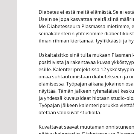
Diabetes ei estä meitä elämästä. Se ei estä
Usein se jopa kasvattaa meitä siinä määr
Me Diabetesseura Plasmassa mietimme, et
seinäkalenterin yhteisömme diabeetikoist
ilman rihman kiertämää, tyylikkäästi ja hy
Uskaltaisitko sinä tulla mukaan Plasman k
positiivista ja rakentavaa kuvaa ykköstyy
esille. Kalenteriprojektissa 12 ykköstyypi
omaa suhtautumistaan diabetekseen ja om
elämisessä. Työpajan aikana jokainen osall
näyttää. Tämän jälkeen ryhmäläiset kesk
ja yhdessä kuvausideat hiotaan studio-olo
Työpajan jälkeen kalenteriporukka viettä
otetaan valokuvat studiolla.
Kuvattavat saavat muutaman onnistuneen 