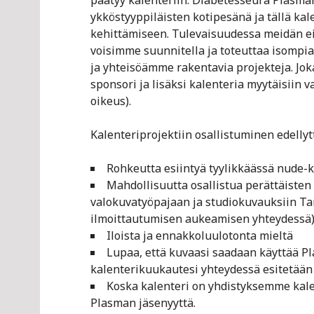
päätyy kalenteriin. Diabetesseura Plasma
ykköstyyppiläisten kotipesänä ja tällä kal
kehittämiseen. Tulevaisuudessa meidän ei 
voisimme suunnitella ja toteuttaa isompi
ja yhteisöämme rakentavia projekteja. Jok
sponsori ja lisäksi kalenteria myytäisiin 
oikeus).
Kalenteriprojektiin osallistuminen edellyt
Rohkeutta esiintyä tyylikkäässä nude-k
Mahdollisuutta osallistua perättäisten
valokuvatyöpajaan ja studiokuvauksiin Ta
ilmoittautumisen aukeamisen yhteydessä
Iloista ja ennakkoluulotonta mieltä
Lupaa, että kuvaasi saadaan käyttää P
kalenterikuukautesi yhteydessä esitetään
Koska kalenteri on yhdistyksemme kalen
Plasman jäsenyyttä.