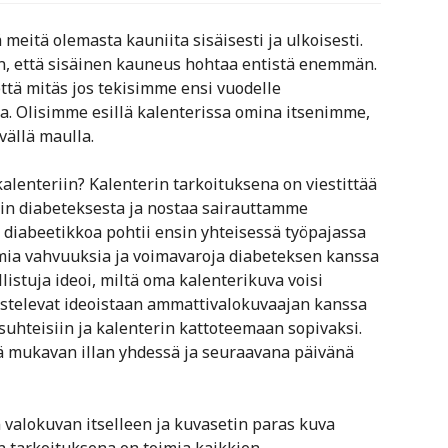
 meitä olemasta kauniita sisäisesti ja ulkoisesti.
in, että sisäinen kauneus hohtaa entistä enemmän.
tä mitäs jos tekisimme ensi vuodelle
a. Olisimme esillä kalenterissa omina itsenimme,
vällä maulla.
alenteriin? Kalenterin tarkoituksena on viestittää
pin diabeteksesta ja nostaa sairauttamme
n diabeetikkoa pohtii ensin yhteisessä työpajassa
ia vahvuuksia ja voimavaroja diabeteksen kanssa
istuja ideoi, miltä oma kalenterikuva voisi
ustelevat ideoistaan ammattivalokuvaajan kanssa
suhteisiin ja kalenterin kattoteemaan sopivaksi.
ä mukavan illan yhdessä ja seuraavana päivänä
valokuvan itselleen ja kuvasetin paras kuva