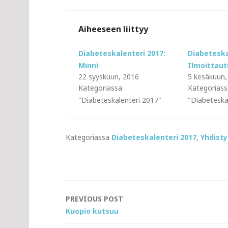
Aiheeseen liittyy
Diabeteskalenteri 2017:
Diabeteska
Minni
Ilmoittau
22 syyskuun, 2016
5 kesäkuun,
Kategoriassa
Kategoriass
"Diabeteskalenteri 2017"
"Diabeteska
Kategoriassa
Diabeteskalenteri 2017
,
Yhdist
Post
PREVIOUS POST
Kuopio kutsuu
navigation