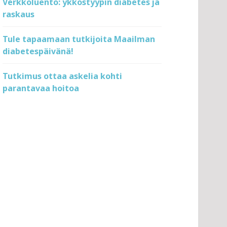
Verkkoluento: ykköstyypin diabetes ja
raskaus
Tule tapaamaan tutkijoita Maailman
diabetespäivänä!
Tutkimus ottaa askelia kohti
parantavaa hoitoa