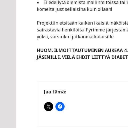
Ei edellytä olemista mallinmitoissa tai
komeita just sellaisina kuin ollaan!
Projektiin etsitään kaiken ikäisiä, näköis
sairastavia henkilöitä. Pyrimme järjestäm
yöksi, varsinkin pitkänmatkalaisille.
HUOM. ILMOITTAUTUMINEN AUKEAA 4.6
JÄSENILLE. VIELÄ EHDIT LIITTYÄ DIABE
Jaa tämä: