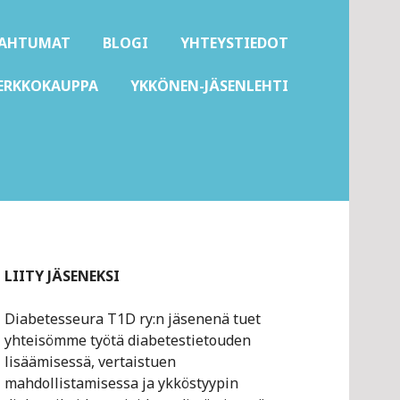
PAHTUMAT
BLOGI
YHTEYSTIEDOT
ERKKOKAUPPA
YKKÖNEN-JÄSENLEHTI
LIITY JÄSENEKSI
Diabetesseura T1D ry:n jäsenenä tuet
yhteisömme työtä diabetestietouden
lisäämisessä, vertaistuen
mahdollistamisessa ja ykköstyypin