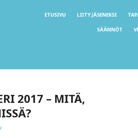
ETUSIVU
LIITY JÄSENEKSI
TA
SÄÄNNÖT
V
D ry
I 2017 – MITÄ,
MISSÄ?
y