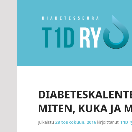
Skip
to
content
Diabetesseura T1
DIABETESKALENTER
MITEN, KUKA JA 
Julkaistu
28 toukokuun, 2016
kirjoittanut
T1D r